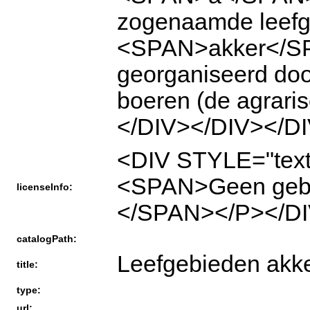
zogenaamde leefg
<SPAN>akker</S
georganiseerd do
boeren (de agrari
</DIV></DIV></D
<DIV STYLE="text
<SPAN>Geen geb
licenseInfo:
</SPAN></P></DI
catalogPath:
Leefgebieden akk
title:
type:
url: