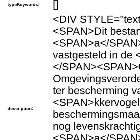
[]
typeKeywords:
<DIV STYLE="text
<SPAN>Dit bestan
<SPAN>a</SPAN>
vastgesteld in d
</SPAN><SPAN>Om
Omgevingsverorde
ter bescherming
<SPAN>kkervogels
description:
beschermingsmaat
nog levenskrachti
<SPAN>a</SPAN>