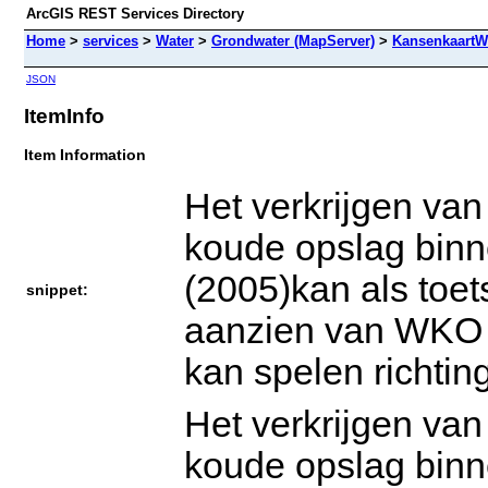
ArcGIS REST Services Directory
Home
>
services
>
Water
>
Grondwater (MapServer)
>
KansenkaartW
JSON
ItemInfo
Item Information
Het verkrijgen va
koude opslag binn
(2005)kan als toe
snippet:
aanzien van WKO w
kan spelen richti
Het verkrijgen va
koude opslag binn