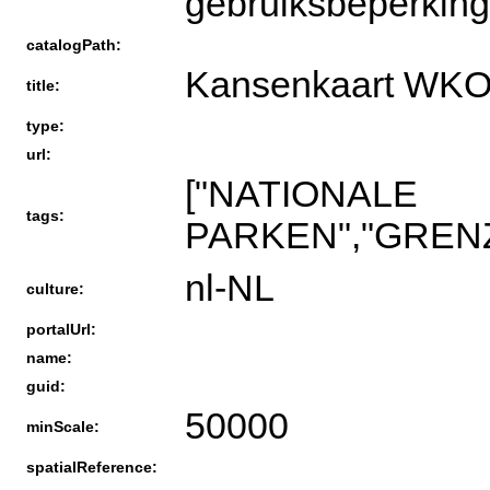
gebruiksbeperki
catalogPath:
Kansenkaart WKO 
title:
type:
url:
["NATIONALE
tags:
PARKEN","GREN
nl-NL
culture:
portalUrl:
name:
guid:
50000
minScale:
spatialReference: