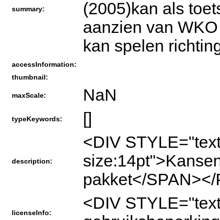
(2005)kan als toe
summary:
aanzien van WKO w
kan spelen richti
accessInformation:
thumbnail:
NaN
maxScale:
[]
typeKeywords:
<DIV STYLE="text
size:14pt">Kansen
description:
pakket</SPAN></
<DIV STYLE="tex
licenseInfo: