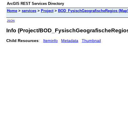
ArcGIS REST Services Directory
Home
>
services
>
Project
>
BOD_FysischGeografischeRegios (MapS
JSON
Info (Project/BOD_FysischGeografischeRegio
Child Resources
:
Iteminfo
Metadata
Thumbnail