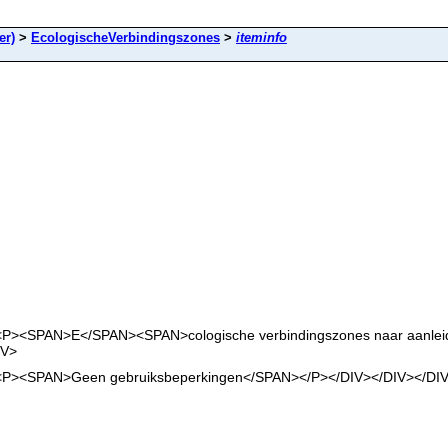
er)
>
EcologischeVerbindingszones
>
iteminfo
<P><SPAN>E</SPAN><SPAN>cologische verbindingszones naar aanleidin
IV>
V><P><SPAN>Geen gebruiksbeperkingen</SPAN></P></DIV></DIV></DI