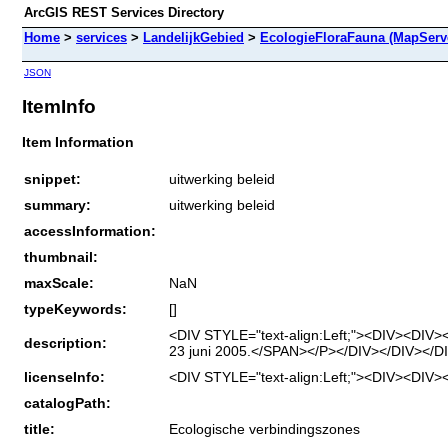
ArcGIS REST Services Directory
Home
>
services
>
LandelijkGebied
>
EcologieFloraFauna (MapServ
JSON
ItemInfo
Item Information
snippet:
uitwerking beleid
summary:
uitwerking beleid
accessInformation:
thumbnail:
maxScale:
NaN
typeKeywords:
[]
<DIV STYLE="text-align:Left;"><DIV><DIV>
description:
23 juni 2005.</SPAN></P></DIV></DIV></D
licenseInfo:
<DIV STYLE="text-align:Left;"><DIV><DI
catalogPath:
title:
Ecologische verbindingszones