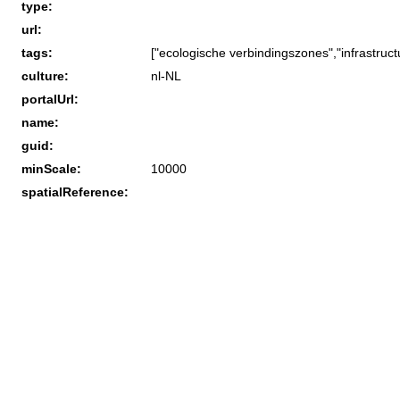
type:
url:
tags:
["ecologische verbindingszones","infrastruct
culture:
nl-NL
portalUrl:
name:
guid:
minScale:
10000
spatialReference: