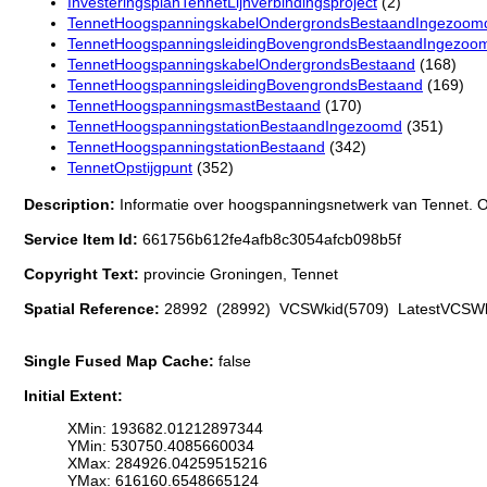
InvesteringsplanTennetLijnverbindingsproject
(2)
TennetHoogspanningskabelOndergrondsBestaandIngezoom
TennetHoogspanningsleidingBovengrondsBestaandIngezoo
TennetHoogspanningskabelOndergrondsBestaand
(168)
TennetHoogspanningsleidingBovengrondsBestaand
(169)
TennetHoogspanningsmastBestaand
(170)
TennetHoogspanningstationBestaandIngezoomd
(351)
TennetHoogspanningstationBestaand
(342)
TennetOpstijgpunt
(352)
Description:
Informatie over hoogspanningsnetwerk van Tennet. O
Service Item Id:
661756b612fe4afb8c3054afcb098b5f
Copyright Text:
provincie Groningen, Tennet
Spatial Reference:
28992 (28992) VCSWkid(5709) LatestVCSWk
Single Fused Map Cache:
false
Initial Extent:
XMin: 193682.01212897344
YMin: 530750.4085660034
XMax: 284926.04259515216
YMax: 616160.6548665124