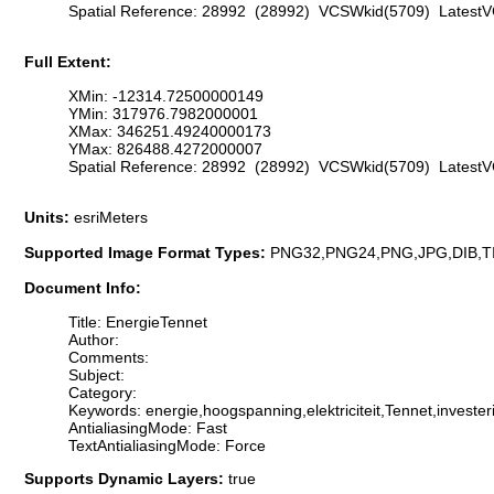
Spatial Reference: 28992 (28992) VCSWkid(5709) Latest
Full Extent:
XMin: -12314.72500000149
YMin: 317976.7982000001
XMax: 346251.49240000173
YMax: 826488.4272000007
Spatial Reference: 28992 (28992) VCSWkid(5709) Latest
Units:
esriMeters
Supported Image Format Types:
PNG32,PNG24,PNG,JPG,DIB,T
Document Info:
Title: EnergieTennet
Author:
Comments:
Subject:
Category:
Keywords: energie,hoogspanning,elektriciteit,Tennet,invester
AntialiasingMode: Fast
TextAntialiasingMode: Force
Supports Dynamic Layers:
true