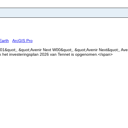
Earth
ArcGIS Pro
01&quot;, &quot;Avenir Next W00&quot;, &quot;Avenir Next&quot;, Aveni
k het investeringsplan 2026 van Tennet is opgenomen.</span>