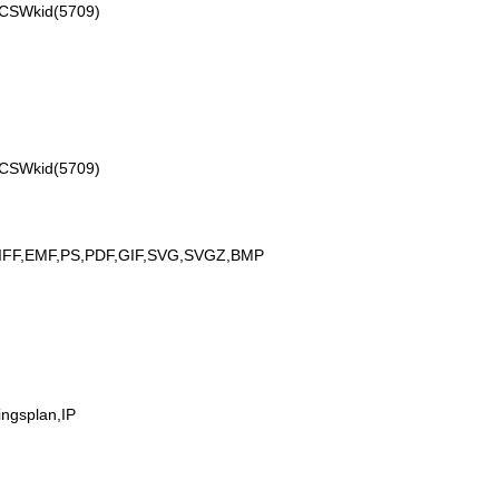
VCSWkid(5709)
VCSWkid(5709)
IFF,EMF,PS,PDF,GIF,SVG,SVGZ,BMP
ingsplan,IP