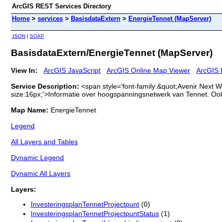
ArcGIS REST Services Directory
Home
>
services
>
BasisdataExtern
>
EnergieTennet (MapServer)
JSON
|
SOAP
BasisdataExtern/EnergieTennet (MapServer)
View In:
ArcGIS JavaScript
ArcGIS Online Map Viewer
ArcGIS 
Service Description:
<span style='font-family:&quot;Avenir Next W
size:16px;'>Informatie over hoogspanningsnetwerk van Tennet. Oo
Map Name:
EnergieTennet
Legend
All Layers and Tables
Dynamic Legend
Dynamic All Layers
Layers:
InvesteringsplanTennetProjectpunt
(0)
InvesteringsplanTennetProjectpuntStatus
(1)