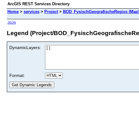
ArcGIS REST Services Directory
Home
>
services
>
Project
>
BOD_FysischGeografischeRegios (MapS
JSON
Legend (Project/BOD_FysischGeografischeRe
DynamicLayers:
Format: