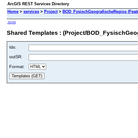
ArcGIS REST Services Directory
Home
>
services
>
Project
>
BOD_FysischGeografischeRegios (Featu
JSON
Shared Templates : (Project/BOD_FysischGeo
Ids:
outSR:
Format: