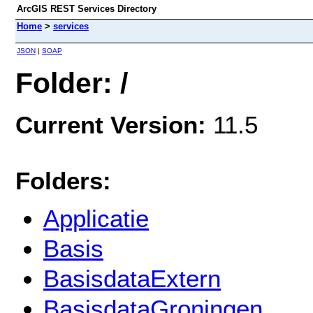
ArcGIS REST Services Directory
Home
>
services
JSON
|
SOAP
Folder: /
Current Version:
11.5
Folders:
Applicatie
Basis
BasisdataExtern
BasisdataGroningen